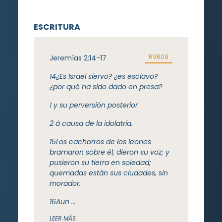
ESCRITURA
RVR09
Jeremías 2:14-17
14
¿Es Israel siervo? ¿es esclavo?
¿por qué ha sido
dado
en presa?
1 y su perversión posterior
2 á causa de la idolatría.
15
Los cachorros de los leones
bramaron sobre él, dieron su voz; y
pusieron su tierra en soledad;
quemadas están sus ciudades, sin
morador.
16
Aun …
LEER MÁS