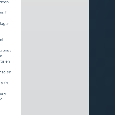
facen
s. El
lugar
al
uciones
o.
rar en
nso en
y fe,
mo y
vo