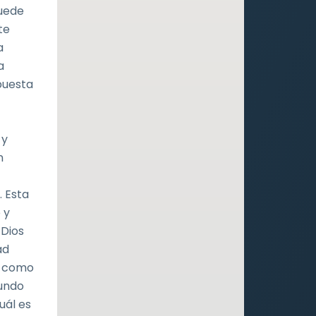
puede
te
a
a
puesta
 y
n
 Esta
 y
 Dios
ad
o como
mundo
uál es