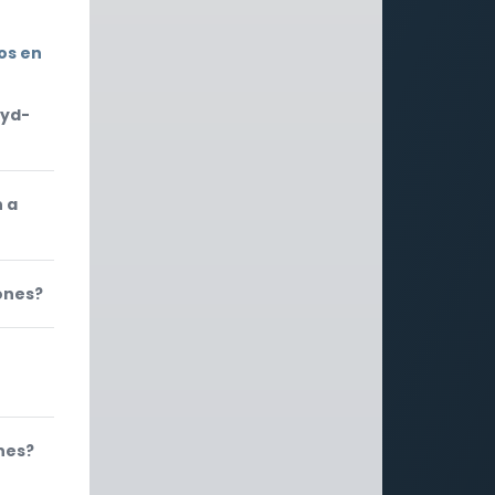
os en
oyd-
n a
ones?
nes?