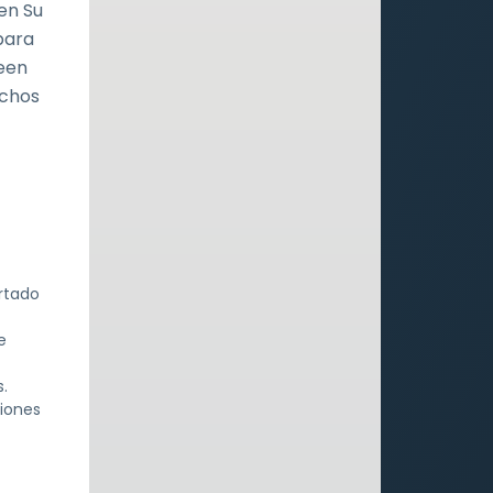
en Su
 para
reen
echos
artado
e
s.
ciones