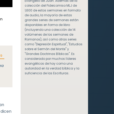
Evangelio de Juan. Además de la
colección del Fideicomiso MLJ de
1,600 de estos sermones en formato
de audio, la mayoría de estas
un
grandes series de sermones están
disponibles en forma de libro
(incluyendo una colección de 14
volúmenes de los sermones de
Romanos), así como otras series
como "Depresión Espiritual", "Estudios
sobre el Sermón del Monte" y
"Grandes Doctrinas Bíblicas". Es
09
considerado por muchos líderes
evangélicos de hoy como una
ara
autoridad en la verdad bíblica y la
suficiencia de las Escrituras.
an
 dicen