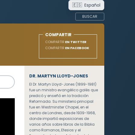
🇪🇸
Español
BUSCAR
COMPARTIR
COMPARTIR
EN TWITTER
COMPARTIR
EN FACEBOOK
DR. MARTYN LLOYD-JONES
El Dr. Martyn Lloyd-Jones (1899-1981)
fue un ministro evangélico galés que
predicó y enseñó en la tradición
Reformada. Su ministerio principal
fue en Westminster Chapel, en el
centro de Londres, desde 1939-1968,
donde impartió exposiciones de
varios años sobre libros de la Biblia
como Romanos, Efesios y el