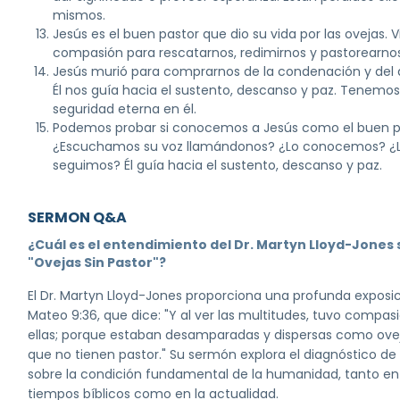
mismos.
Jesús es el buen pastor que dio su vida por las ovejas. V
compasión para rescatarnos, redimirnos y pastorearnos
Jesús murió para comprarnos de la condenación y del d
Él nos guía hacia el sustento, descanso y paz. Tenemo
seguridad eterna en él.
Podemos probar si conocemos a Jesús como el buen p
¿Escuchamos su voz llamándonos? ¿Lo conocemos? ¿
seguimos? Él guía hacia el sustento, descanso y paz.
SERMON Q&A
¿Cuál es el entendimiento del Dr. Martyn Lloyd-Jones
"Ovejas Sin Pastor"?
El Dr. Martyn Lloyd-Jones proporciona una profunda exposi
Mateo 9:36, que dice: "Y al ver las multitudes, tuvo compas
ellas; porque estaban desamparadas y dispersas como ove
que no tienen pastor." Su sermón explora el diagnóstico de 
sobre la condición fundamental de la humanidad, tanto en
tiempos bíblicos como en la actualidad.