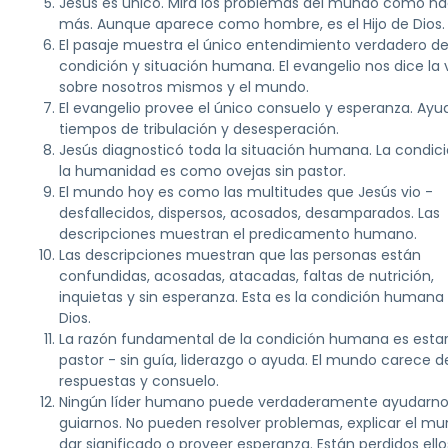
Jesús es único. Mira los problemas del mundo como na
más. Aunque aparece como hombre, es el Hijo de Dios.
El pasaje muestra el único entendimiento verdadero de
condición y situación humana. El evangelio nos dice la
sobre nosotros mismos y el mundo.
El evangelio provee el único consuelo y esperanza. Ayu
tiempos de tribulación y desesperación.
Jesús diagnosticó toda la situación humana. La condic
la humanidad es como ovejas sin pastor.
El mundo hoy es como las multitudes que Jesús vio -
desfallecidos, dispersos, acosados, desamparados. Las
descripciones muestran el predicamento humano.
Las descripciones muestran que las personas están
confundidas, acosadas, atacadas, faltas de nutrición,
inquietas y sin esperanza. Esta es la condición humana 
Dios.
La razón fundamental de la condición humana es estar
pastor - sin guía, liderazgo o ayuda. El mundo carece d
respuestas y consuelo.
Ningún líder humano puede verdaderamente ayudarno
guiarnos. No pueden resolver problemas, explicar el mu
dar significado o proveer esperanza. Están perdidos ello