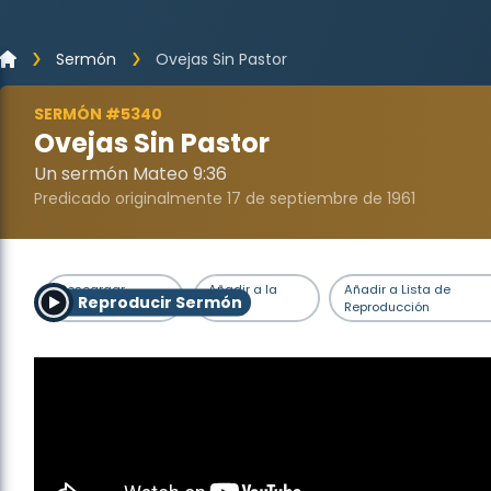
Sermón
Ovejas Sin Pastor
SERMÓN #5340
Ovejas Sin Pastor
Un sermón Mateo 9:36
Predicado originalmente 17 de septiembre de 1961
Descargar
Añadir a la
Añadir a Lista de
Reproducir Sermón
Sermón
Cola
Reproducción