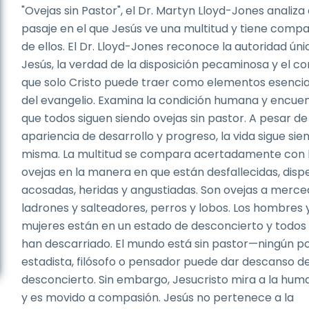
"Ovejas sin Pastor", el Dr. Martyn Lloyd-Jones analiza
pasaje en el que Jesús ve una multitud y tiene comp
de ellos. El Dr. Lloyd-Jones reconoce la autoridad úni
Jesús, la verdad de la disposición pecaminosa y el c
que solo Cristo puede traer como elementos esencia
del evangelio. Examina la condición humana y encue
que todos siguen siendo ovejas sin pastor. A pesar de
apariencia de desarrollo y progreso, la vida sigue sie
misma. La multitud se compara acertadamente con 
ovejas en la manera en que están desfallecidas, disp
acosadas, heridas y angustiadas. Son ovejas a merce
ladrones y salteadores, perros y lobos. Los hombres y
mujeres están en un estado de desconcierto y todos
han descarriado. El mundo está sin pastor—ningún pol
estadista, filósofo o pensador puede dar descanso d
desconcierto. Sin embargo, Jesucristo mira a la hum
y es movido a compasión. Jesús no pertenece a la