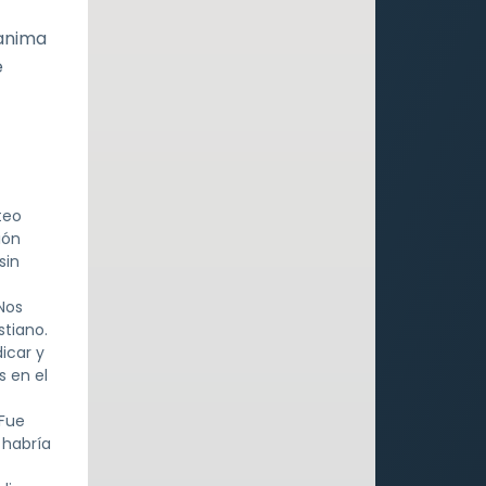
 anima
e
teo
ión
sin
 Nos
stiano.
icar y
s en el
 Fue
 habría