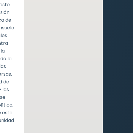
 este
asión
ca de
onsuelo
les
ntra
 la
ndo la
las
ersas,
d de
 las
 se
ítico,
e este
anidad