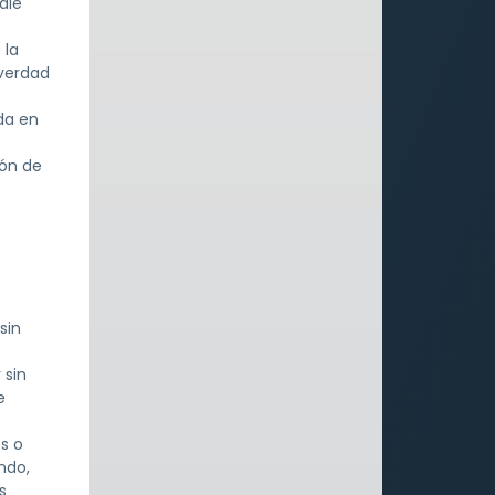
die
 la
 verdad
da en
ión de
sin
 sin
e
s o
ndo,
s