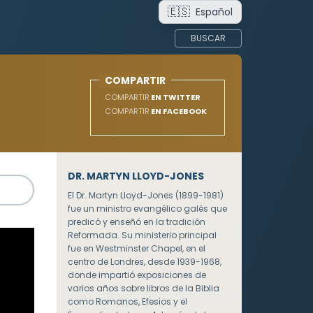
🇪🇸
Español
BUSCAR
COMPARTIR
COMPARTIR
EN TWITTER
COMPARTIR
EN FACEBOOK
DR. MARTYN LLOYD-JONES
El Dr. Martyn Lloyd-Jones (1899-1981)
fue un ministro evangélico galés que
predicó y enseñó en la tradición
Reformada. Su ministerio principal
fue en Westminster Chapel, en el
centro de Londres, desde 1939-1968,
donde impartió exposiciones de
varios años sobre libros de la Biblia
como Romanos, Efesios y el