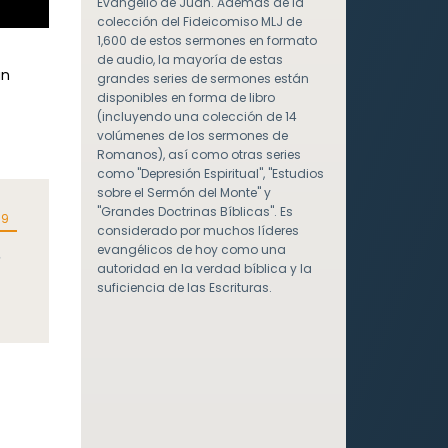
Evangelio de Juan. Además de la
colección del Fideicomiso MLJ de
1,600 de estos sermones en formato
de audio, la mayoría de estas
un
grandes series de sermones están
disponibles en forma de libro
(incluyendo una colección de 14
volúmenes de los sermones de
Romanos), así como otras series
como "Depresión Espiritual", "Estudios
sobre el Sermón del Monte" y
"Grandes Doctrinas Bíblicas". Es
09
considerado por muchos líderes
evangélicos de hoy como una
e
autoridad en la verdad bíblica y la
o
suficiencia de las Escrituras.