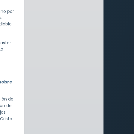
ino por
.
iablo.
s
astor.
Lo
 sobre
ción de
ión de
jas
Cristo