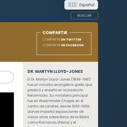
🇪🇸
Español
BUSCAR
COMPARTIR
COMPARTIR
EN TWITTER
COMPARTIR
EN FACEBOOK
DR. MARTYN LLOYD-JONES
El Dr. Martyn Lloyd-Jones (1899-1981)
fue un ministro evangélico galés que
predicó y enseñó en la tradición
Reformada. Su ministerio principal
fue en Westminster Chapel, en el
centro de Londres, desde 1939-1968,
donde impartió exposiciones de
varios años sobre libros de la Biblia
como Romanos, Efesios y el