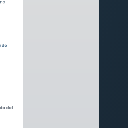
 no
endo
n
da del