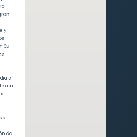
ro
gran
e y
os
n Su
ce
dia a
cho un
 se
ido
ón de