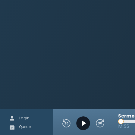
Sermon
Login
M:SS
Queue