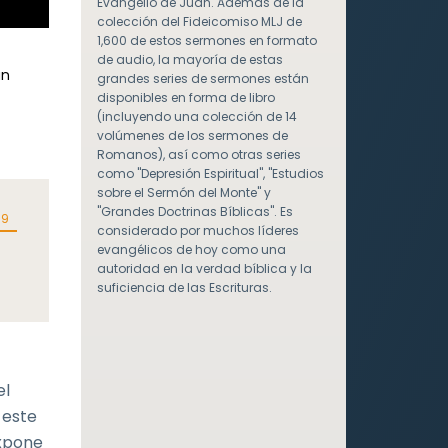
Evangelio de Juan. Además de la
colección del Fideicomiso MLJ de
1,600 de estos sermones en formato
de audio, la mayoría de estas
un
grandes series de sermones están
disponibles en forma de libro
(incluyendo una colección de 14
volúmenes de los sermones de
Romanos), así como otras series
como "Depresión Espiritual", "Estudios
sobre el Sermón del Monte" y
"Grandes Doctrinas Bíblicas". Es
09
considerado por muchos líderes
evangélicos de hoy como una
autoridad en la verdad bíblica y la
suficiencia de las Escrituras.
el
 este
expone