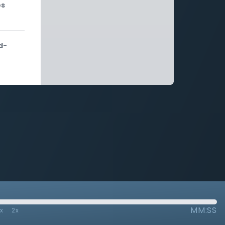
os
d-
MM:SS
7x
2x