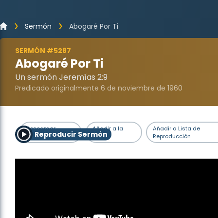
Sermón
Abogaré Por Ti
SERMÓN #5287
Abogaré Por Ti
Un sermón Jeremías 2:9
Predicado originalmente 6 de noviembre de 1960
Descargar
Añadir a la
Añadir a Lista de
Reproducir Sermón
Sermón
Cola
Reproducción