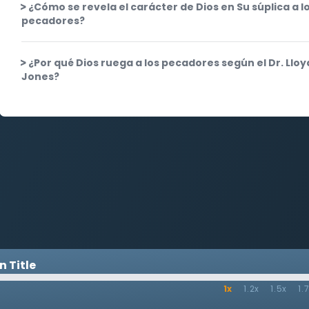
¿Cómo se revela el carácter de Dios en Su súplica a l
pecadores?
¿Por qué Dios ruega a los pecadores según el Dr. Lloy
Jones?
 Title
1x
1.2x
1.5x
1.