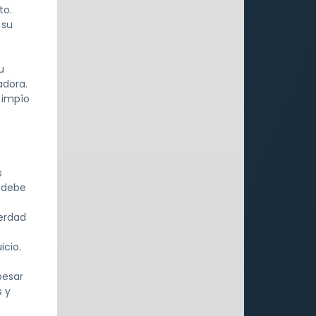
to.
 su
u
adora.
 impío
s
o debe
verdad
icio.
pesar
s y
.