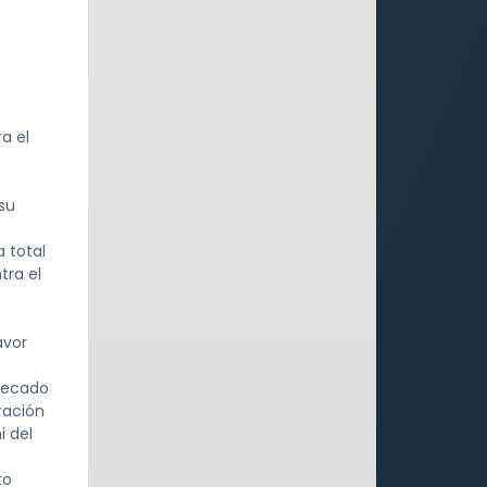
a el
 su
 total
tra el
avor
pecado
ración
i del
to